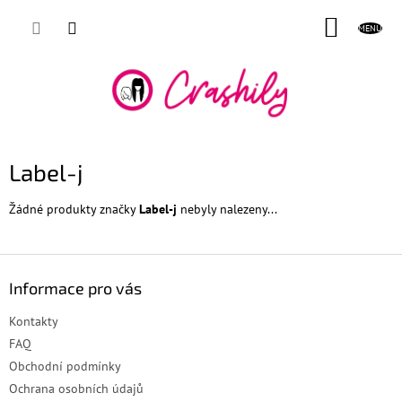
Přejít
NÁKUP
na
obsah
KOŠÍK
Label-j
Žádné produkty značky
Label-j
nebyly nalezeny...
Z
á
Informace pro vás
p
a
Kontakty
t
FAQ
í
Obchodní podmínky
Ochrana osobních údajů