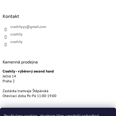
Kontakt
crashilyyy
@
gmail.com
crashily
crashily
Kamenná prodejna
Crashily - výběrový second hand
Ječná 14
Praha 2
Zastávka tramvaje Štěpánská
Otevírací doba Po-Pá 11:00-19:00
Používáme cookies, abychom Vám umožnili pohodlné