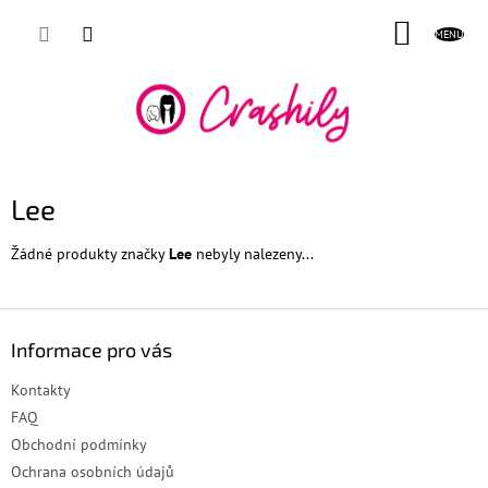
Přejít
NÁKUP
na
obsah
KOŠÍK
Lee
Žádné produkty značky
Lee
nebyly nalezeny...
Z
á
Informace pro vás
p
a
Kontakty
t
FAQ
í
Obchodní podmínky
Ochrana osobních údajů