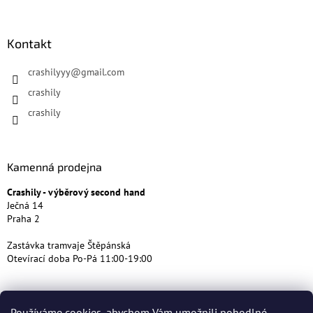
Kontakt
crashilyyy
@
gmail.com
crashily
crashily
Kamenná prodejna
Crashily - výběrový second hand
Ječná 14
Praha 2
Zastávka tramvaje Štěpánská
Otevírací doba Po-Pá 11:00-19:00
Používáme cookies, abychom Vám umožnili pohodlné