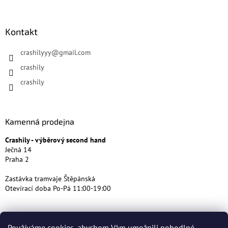
Kontakt
crashilyyy
@
gmail.com
crashily
crashily
Kamenná prodejna
Crashily - výběrový second hand
Ječná 14
Praha 2
Zastávka tramvaje Štěpánská
Otevírací doba Po-Pá 11:00-19:00
Používáme cookies, abychom Vám umožnili pohodlné