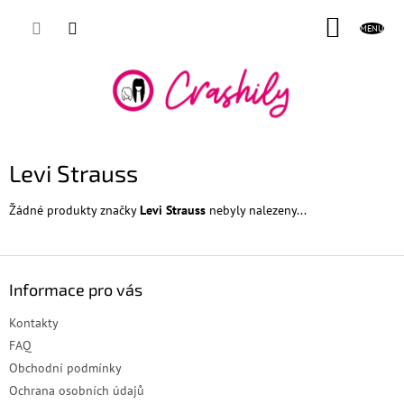
Přejít
NÁKUP
na
obsah
KOŠÍK
Levi Strauss
Žádné produkty značky
Levi Strauss
nebyly nalezeny...
Z
á
Informace pro vás
p
a
Kontakty
t
FAQ
í
Obchodní podmínky
Ochrana osobních údajů