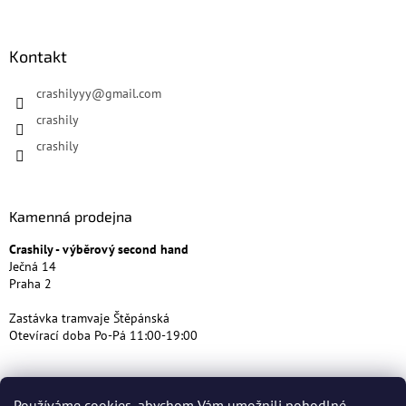
Kontakt
crashilyyy
@
gmail.com
crashily
crashily
Kamenná prodejna
Crashily - výběrový second hand
Ječná 14
Praha 2
Zastávka tramvaje Štěpánská
Otevírací doba Po-Pá 11:00-19:00
Používáme cookies, abychom Vám umožnili pohodlné