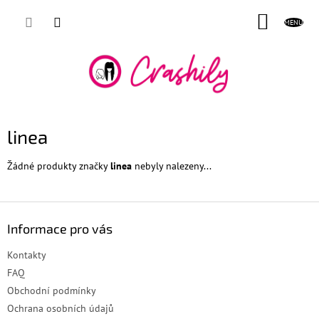
Přejít
NÁKUP
na
obsah
KOŠÍK
linea
Žádné produkty značky
linea
nebyly nalezeny...
Z
á
Informace pro vás
p
a
Kontakty
t
FAQ
í
Obchodní podmínky
Ochrana osobních údajů