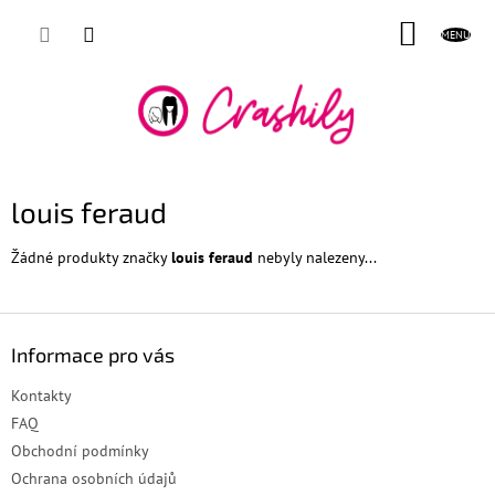
Přejít
NÁKUP
na
obsah
KOŠÍK
louis feraud
Žádné produkty značky
louis feraud
nebyly nalezeny...
Z
á
Informace pro vás
p
a
Kontakty
t
FAQ
í
Obchodní podmínky
Ochrana osobních údajů