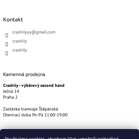
Kontakt
crashilyyy
@
gmail.com
crashily
crashily
Kamenná prodejna
Crashily - výběrový second hand
Ječná 14
Praha 2
Zastávka tramvaje Štěpánská
Otevírací doba Po-Pá 11:00-19:00
Používáme cookies, abychom Vám umožnili pohodlné