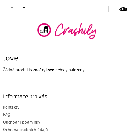
Přejít
NÁKUP
na
obsah
KOŠÍK
love
Žádné produkty značky
love
nebyly nalezeny...
Z
á
Informace pro vás
p
a
Kontakty
t
FAQ
í
Obchodní podmínky
Ochrana osobních údajů