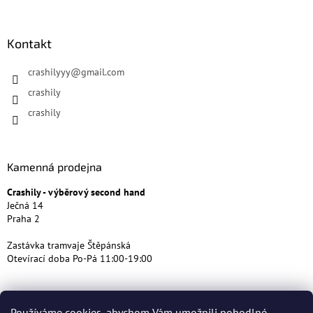
Kontakt
crashilyyy
@
gmail.com
crashily
crashily
Kamenná prodejna
Crashily - výběrový second hand
Ječná 14
Praha 2
Zastávka tramvaje Štěpánská
Otevírací doba Po-Pá 11:00-19:00
Používáme cookies, abychom Vám umožnili pohodlné