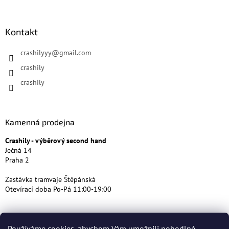
Kontakt
crashilyyy
@
gmail.com
crashily
crashily
Kamenná prodejna
Crashily - výběrový second hand
Ječná 14
Praha 2
Zastávka tramvaje Štěpánská
Otevírací doba Po-Pá 11:00-19:00
Používáme cookies, abychom Vám umožnili pohodlné