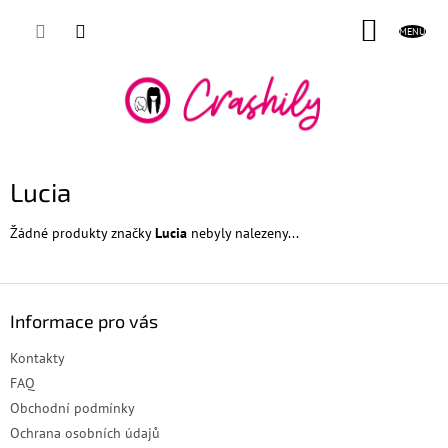
Přejít
NÁKUP
na
obsah
KOŠÍK
Lucia
Žádné produkty značky
Lucia
nebyly nalezeny...
Z
á
Informace pro vás
p
a
Kontakty
t
FAQ
í
Obchodní podmínky
Ochrana osobních údajů