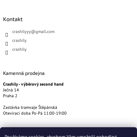
Kontakt
crashilyyy
@
gmail.com
crashily
crashily
Kamenná prodejna
Crashily - výběrový second hand
Ječná 14
Praha 2
Zastávka tramvaje Štěpánská
Otevírací doba Po-Pá 11:00-19:00
Používáme cookies, abychom Vám umožnili pohodlné