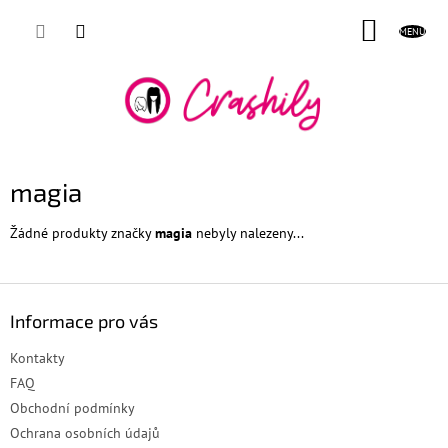
Přejít
NÁKUP
na
obsah
KOŠÍK
magia
Žádné produkty značky
magia
nebyly nalezeny...
Z
á
Informace pro vás
p
a
Kontakty
t
FAQ
í
Obchodní podmínky
Ochrana osobních údajů