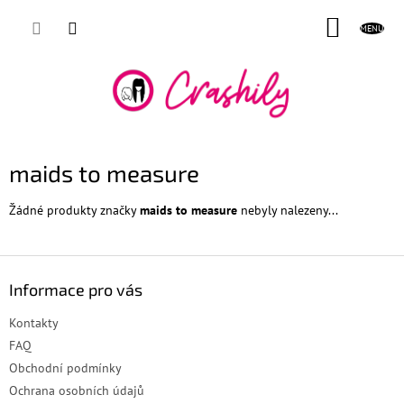
Přejít
NÁKUP
na
obsah
KOŠÍK
maids to measure
Žádné produkty značky
maids to measure
nebyly nalezeny...
Z
á
Informace pro vás
p
a
Kontakty
t
FAQ
í
Obchodní podmínky
Ochrana osobních údajů