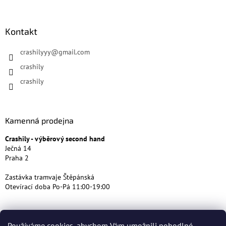
Kontakt
crashilyyy
@
gmail.com
crashily
crashily
Kamenná prodejna
Crashily - výběrový second hand
Ječná 14
Praha 2
Zastávka tramvaje Štěpánská
Otevírací doba Po-Pá 11:00-19:00
Používáme cookies, abychom Vám umožnili pohodlné