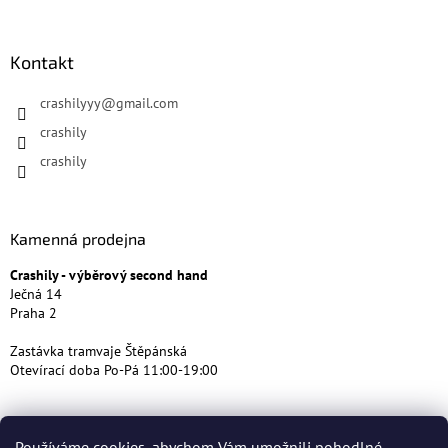
Kontakt
crashilyyy
@
gmail.com
crashily
crashily
Kamenná prodejna
Crashily - výběrový second hand
Ječná 14
Praha 2
Zastávka tramvaje Štěpánská
Otevírací doba Po-Pá 11:00-19:00
Používáme cookies, abychom Vám umožnili pohodlné