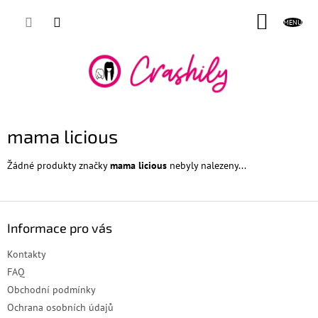
Přejít
NÁKUP
na
obsah
KOŠÍK
mama licious
Žádné produkty značky
mama licious
nebyly nalezeny...
Z
á
Informace pro vás
p
a
Kontakty
t
FAQ
í
Obchodní podmínky
Ochrana osobních údajů