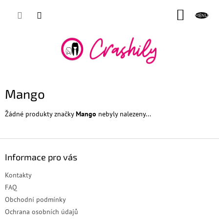
Přejít
NÁKUP
na
obsah
KOŠÍK
Mango
Žádné produkty značky
Mango
nebyly nalezeny...
Z
á
Informace pro vás
p
a
Kontakty
t
FAQ
í
Obchodní podmínky
Ochrana osobních údajů