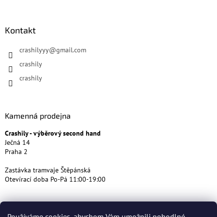
Kontakt
crashilyyy
@
gmail.com
crashily
crashily
Kamenná prodejna
Crashily - výběrový second hand
Ječná 14
Praha 2
Zastávka tramvaje Štěpánská
Otevírací doba Po-Pá 11:00-19:00
Používáme cookies, abychom Vám umožnili pohodlné