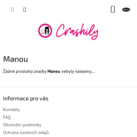
Přejít
NÁKUP
na
obsah
KOŠÍK
Manou
Žádné produkty značky
Manou
nebyly nalezeny...
Z
á
Informace pro vás
p
a
Kontakty
t
FAQ
í
Obchodní podmínky
Ochrana osobních údajů