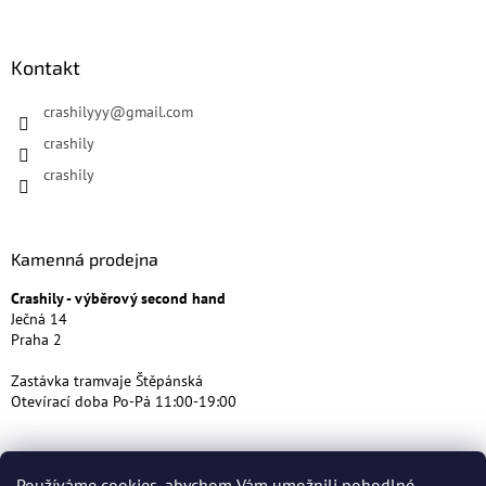
Kontakt
crashilyyy
@
gmail.com
crashily
crashily
Kamenná prodejna
Crashily - výběrový second hand
Ječná 14
Praha 2
Zastávka tramvaje Štěpánská
Otevírací doba Po-Pá 11:00-19:00
Používáme cookies, abychom Vám umožnili pohodlné