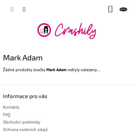
Přejít
NÁKUP
na
obsah
KOŠÍK
Mark Adam
Žádné produkty značky
Mark Adam
nebyly nalezeny...
Z
á
Informace pro vás
p
a
Kontakty
t
FAQ
í
Obchodní podmínky
Ochrana osobních údajů