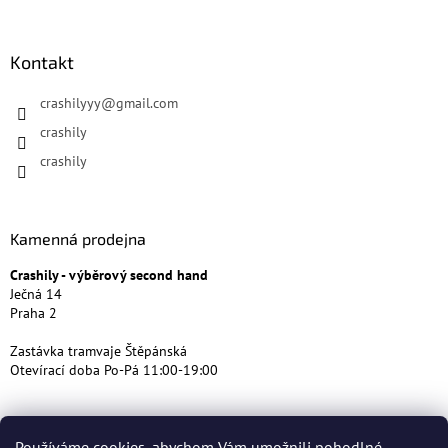
Kontakt
crashilyyy
@
gmail.com
crashily
crashily
Kamenná prodejna
Crashily - výběrový second hand
Ječná 14
Praha 2
Zastávka tramvaje Štěpánská
Otevírací doba Po-Pá 11:00-19:00
Používáme cookies, abychom Vám umožnili pohodlné