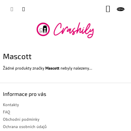
Přejít
NÁKUP
na
obsah
KOŠÍK
Mascott
Žádné produkty značky
Mascott
nebyly nalezeny...
Z
á
Informace pro vás
p
a
Kontakty
t
FAQ
í
Obchodní podmínky
Ochrana osobních údajů