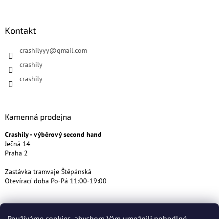
Kontakt
crashilyyy
@
gmail.com
crashily
crashily
Kamenná prodejna
Crashily - výběrový second hand
Ječná 14
Praha 2
Zastávka tramvaje Štěpánská
Otevírací doba Po-Pá 11:00-19:00
Používáme cookies, abychom Vám umožnili pohodlné