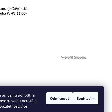
ramvaje Štěpánská
doba Po-Pá 11:00-
Vytvořil Shoptet
m umožnili pohodlné
Odmítnout
Souhlasím
provozu webu neustále
oužitelnost. Více