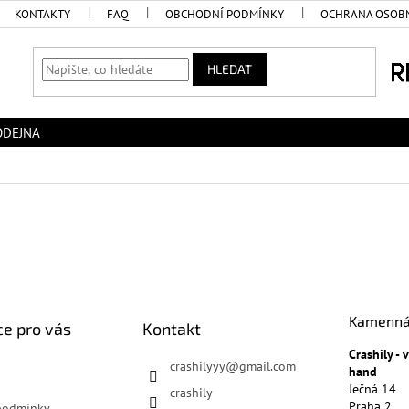
KONTAKTY
FAQ
OBCHODNÍ PODMÍNKY
OCHRANA OSOBN
HLEDAT
ODEJNA
Kamenná
e pro vás
Kontakt
Crashily -
crashilyyy
@
gmail.com
hand
Ječná 14
crashily
Praha 2
podmínky