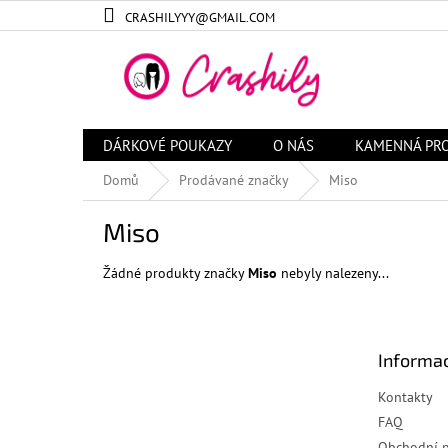
Přejít
CRASHILYYY@GMAIL.COM
na
obsah
DÁRKOVÉ POUKAZY
O NÁS
KAMENNÁ PR
Domů
Prodávané značky
Miso
Miso
Žádné produkty značky
Miso
nebyly nalezeny...
Z
á
Informac
p
a
Kontakty
t
FAQ
í
Obchodní 