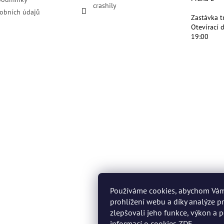
crashily
obních údajů
Zastávka t
Otevírací 
19:00
Používáme cookies, abychom Vá
prohlížení webu a díky analýze 
zlepšovali jeho funkce, výkon a p
informací o cookies
ZDE
.