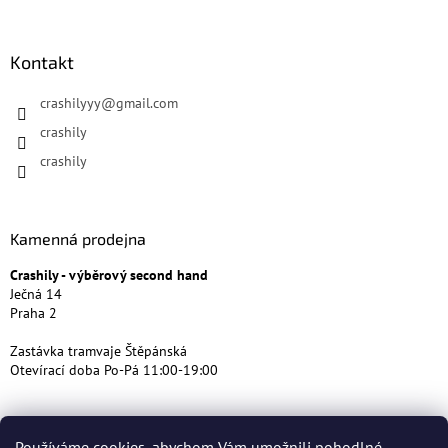
Kontakt
crashilyyy
@
gmail.com
crashily
crashily
Kamenná prodejna
Crashily - výběrový second hand
Ječná 14
Praha 2
Zastávka tramvaje Štěpánská
Otevírací doba Po-Pá 11:00-19:00
Používáme cookies, abychom Vám umožnili pohodlné