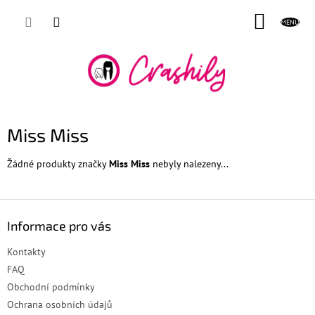
Přejít
NÁKUP
na
obsah
KOŠÍK
Miss Miss
Žádné produkty značky
Miss Miss
nebyly nalezeny...
Z
á
Informace pro vás
p
a
Kontakty
t
FAQ
í
Obchodní podmínky
Ochrana osobních údajů