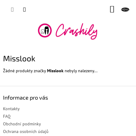
Přejít
NÁKUP
na
obsah
KOŠÍK
Misslook
Žádné produkty značky
Misslook
nebyly nalezeny...
Z
á
Informace pro vás
p
a
Kontakty
t
FAQ
í
Obchodní podmínky
Ochrana osobních údajů