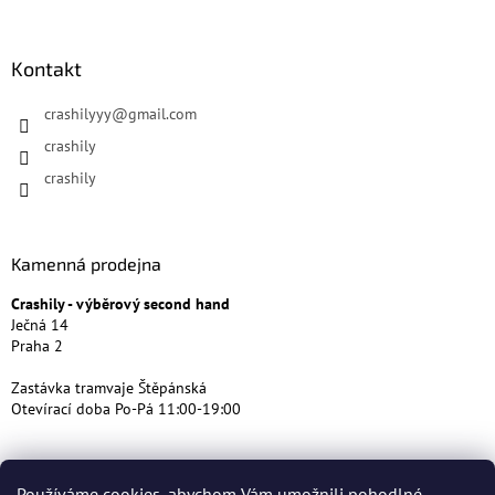
Kontakt
crashilyyy
@
gmail.com
crashily
crashily
Kamenná prodejna
Crashily - výběrový second hand
Ječná 14
Praha 2
Zastávka tramvaje Štěpánská
Otevírací doba Po-Pá 11:00-19:00
Používáme cookies, abychom Vám umožnili pohodlné