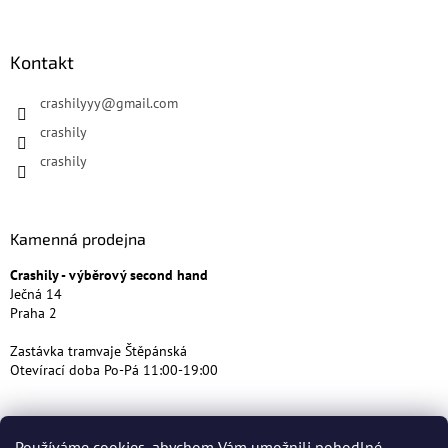
Kontakt
crashilyyy
@
gmail.com
crashily
crashily
Kamenná prodejna
Crashily - výběrový second hand
Ječná 14
Praha 2
Zastávka tramvaje Štěpánská
Otevírací doba Po-Pá 11:00-19:00
Používáme cookies, abychom Vám umožnili pohodlné