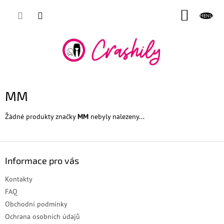
Přejít
NÁKUP
na
obsah
KOŠÍK
MM
Žádné produkty značky
MM
nebyly nalezeny...
Z
á
Informace pro vás
p
a
Kontakty
t
FAQ
í
Obchodní podmínky
Ochrana osobních údajů