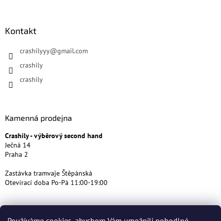
Kontakt
crashilyyy
@
gmail.com
crashily
crashily
Kamenná prodejna
Crashily - výběrový second hand
Ječná 14
Praha 2
Zastávka tramvaje Štěpánská
Otevírací doba Po-Pá 11:00-19:00
Používáme cookies, abychom Vám umožnili pohodlné