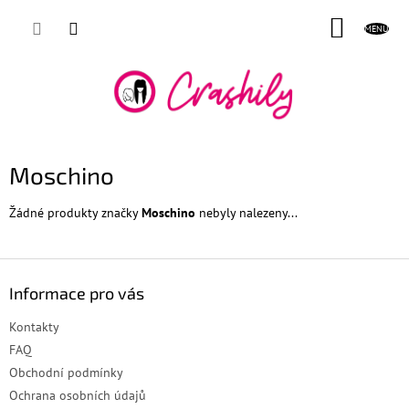
Přejít
NÁKUP
na
obsah
KOŠÍK
Moschino
Žádné produkty značky
Moschino
nebyly nalezeny...
Z
á
Informace pro vás
p
a
Kontakty
t
FAQ
í
Obchodní podmínky
Ochrana osobních údajů