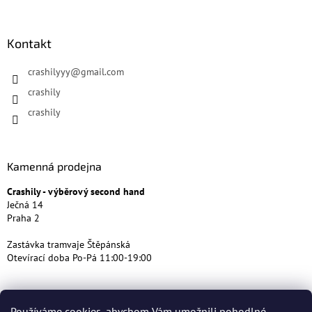
Kontakt
crashilyyy
@
gmail.com
crashily
crashily
Kamenná prodejna
Crashily - výběrový second hand
Ječná 14
Praha 2
Zastávka tramvaje Štěpánská
Otevírací doba Po-Pá 11:00-19:00
Používáme cookies, abychom Vám umožnili pohodlné