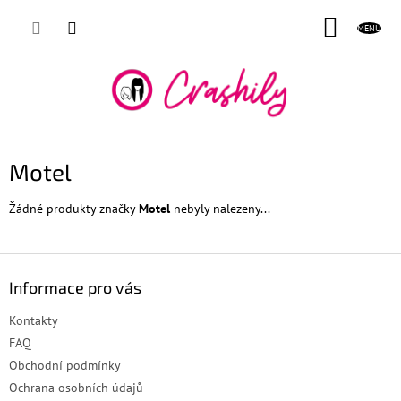
Přejít
NÁKUP
na
obsah
KOŠÍK
Motel
Žádné produkty značky
Motel
nebyly nalezeny...
Z
á
Informace pro vás
p
a
Kontakty
t
FAQ
í
Obchodní podmínky
Ochrana osobních údajů