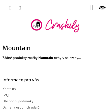
Přejít
NÁKUP
na
obsah
KOŠÍK
Mountain
Žádné produkty značky
Mountain
nebyly nalezeny...
Z
á
Informace pro vás
p
a
Kontakty
t
FAQ
í
Obchodní podmínky
Ochrana osobních údajů