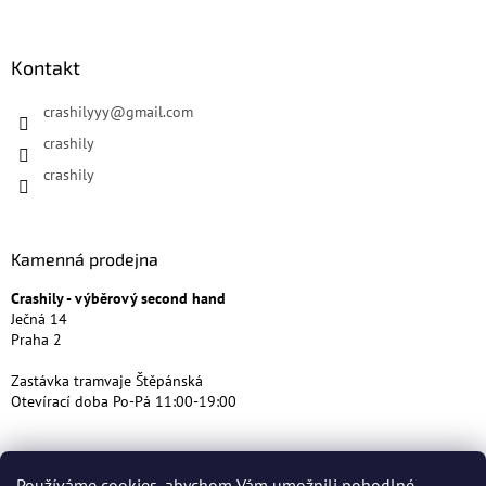
Kontakt
crashilyyy
@
gmail.com
crashily
crashily
Kamenná prodejna
Crashily - výběrový second hand
Ječná 14
Praha 2
Zastávka tramvaje Štěpánská
Otevírací doba Po-Pá 11:00-19:00
Používáme cookies, abychom Vám umožnili pohodlné