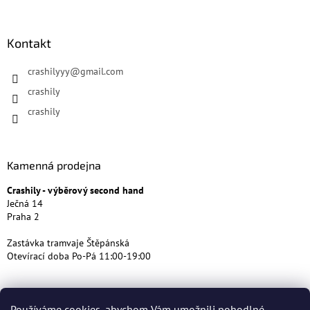
Kontakt
crashilyyy
@
gmail.com
crashily
crashily
Kamenná prodejna
Crashily - výběrový second hand
Ječná 14
Praha 2
Zastávka tramvaje Štěpánská
Otevírací doba Po-Pá 11:00-19:00
Používáme cookies, abychom Vám umožnili pohodlné