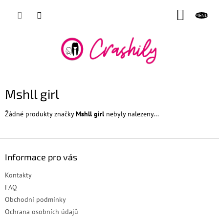
Přejít
NÁKUP
na
obsah
KOŠÍK
Mshll girl
Žádné produkty značky
Mshll girl
nebyly nalezeny...
Z
á
Informace pro vás
p
a
Kontakty
t
FAQ
í
Obchodní podmínky
Ochrana osobních údajů