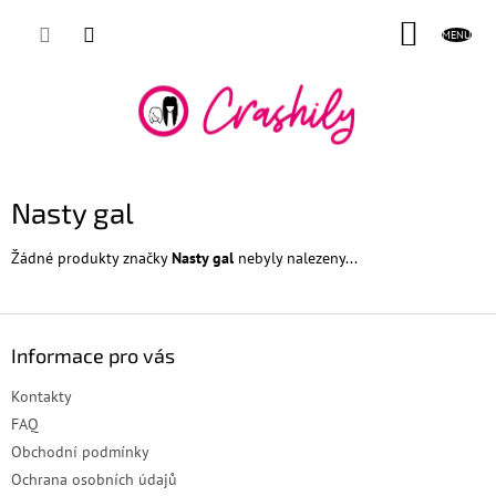
Přejít
NÁKUP
na
obsah
KOŠÍK
Nasty gal
Žádné produkty značky
Nasty gal
nebyly nalezeny...
Z
á
Informace pro vás
p
a
Kontakty
t
FAQ
í
Obchodní podmínky
Ochrana osobních údajů