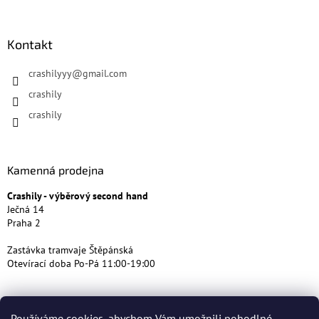
Kontakt
crashilyyy
@
gmail.com
crashily
crashily
Kamenná prodejna
Crashily - výběrový second hand
Ječná 14
Praha 2
Zastávka tramvaje Štěpánská
Otevírací doba Po-Pá 11:00-19:00
Používáme cookies, abychom Vám umožnili pohodlné