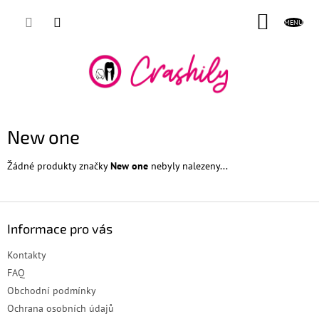
Přejít
NÁKUP
na
obsah
KOŠÍK
New one
Žádné produkty značky
New one
nebyly nalezeny...
Z
á
Informace pro vás
p
a
Kontakty
t
FAQ
í
Obchodní podmínky
Ochrana osobních údajů