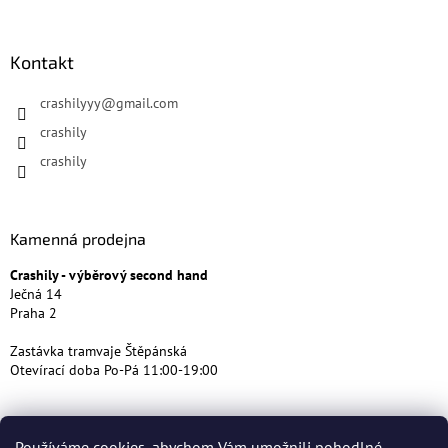
Kontakt
crashilyyy
@
gmail.com
crashily
crashily
Kamenná prodejna
Crashily - výběrový second hand
Ječná 14
Praha 2
Zastávka tramvaje Štěpánská
Otevírací doba Po-Pá 11:00-19:00
Používáme cookies, abychom Vám umožnili pohodlné