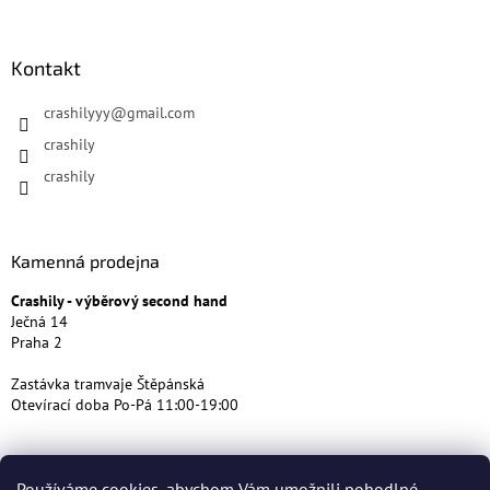
Kontakt
crashilyyy
@
gmail.com
crashily
crashily
Kamenná prodejna
Crashily - výběrový second hand
Ječná 14
Praha 2
Zastávka tramvaje Štěpánská
Otevírací doba Po-Pá 11:00-19:00
Používáme cookies, abychom Vám umožnili pohodlné