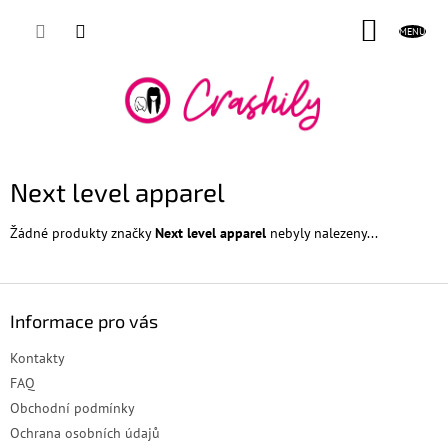
Přejít
NÁKUP
na
obsah
KOŠÍK
Next level apparel
Žádné produkty značky
Next level apparel
nebyly nalezeny...
Z
á
Informace pro vás
p
a
Kontakty
t
FAQ
í
Obchodní podmínky
Ochrana osobních údajů