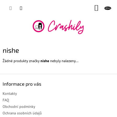
Přejít
NÁKUP
na
obsah
KOŠÍK
nishe
Žádné produkty značky
nishe
nebyly nalezeny...
Z
á
Informace pro vás
p
a
Kontakty
t
FAQ
í
Obchodní podmínky
Ochrana osobních údajů