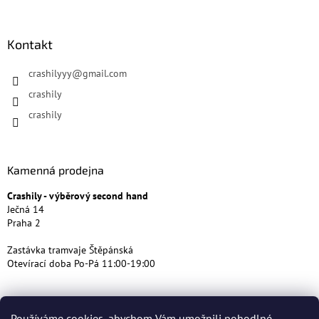
Kontakt
crashilyyy
@
gmail.com
crashily
crashily
Kamenná prodejna
Crashily - výběrový second hand
Ječná 14
Praha 2
Zastávka tramvaje Štěpánská
Otevírací doba Po-Pá 11:00-19:00
Používáme cookies, abychom Vám umožnili pohodlné