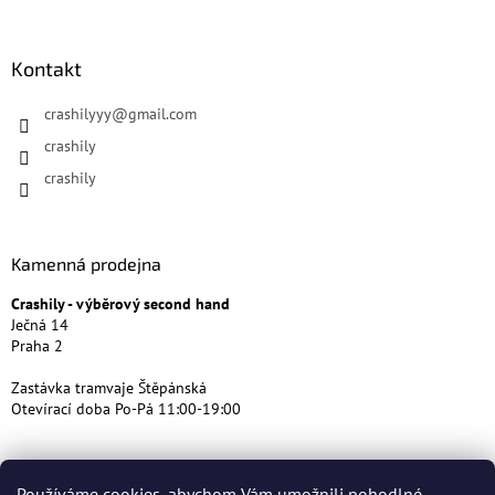
Kontakt
crashilyyy
@
gmail.com
crashily
crashily
Kamenná prodejna
Crashily - výběrový second hand
Ječná 14
Praha 2
Zastávka tramvaje Štěpánská
Otevírací doba Po-Pá 11:00-19:00
Používáme cookies, abychom Vám umožnili pohodlné