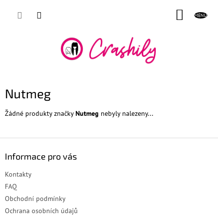
Přejít
NÁKUP
na
obsah
KOŠÍK
Nutmeg
Žádné produkty značky
Nutmeg
nebyly nalezeny...
Z
á
Informace pro vás
p
a
Kontakty
t
FAQ
í
Obchodní podmínky
Ochrana osobních údajů