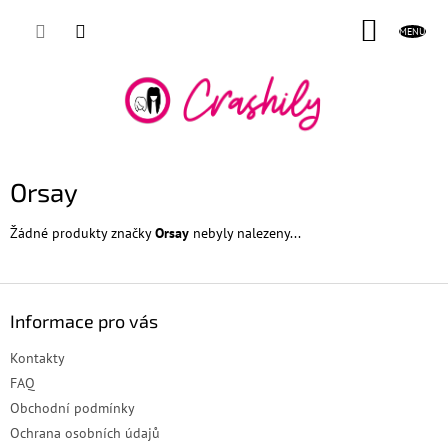
Přejít
NÁKUP
na
obsah
KOŠÍK
Orsay
Žádné produkty značky
Orsay
nebyly nalezeny...
Z
á
Informace pro vás
p
a
Kontakty
t
FAQ
í
Obchodní podmínky
Ochrana osobních údajů