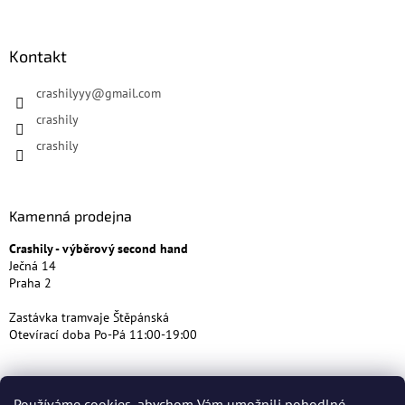
Kontakt
crashilyyy
@
gmail.com
crashily
crashily
Kamenná prodejna
Crashily - výběrový second hand
Ječná 14
Praha 2
Zastávka tramvaje Štěpánská
Otevírací doba Po-Pá 11:00-19:00
Používáme cookies, abychom Vám umožnili pohodlné