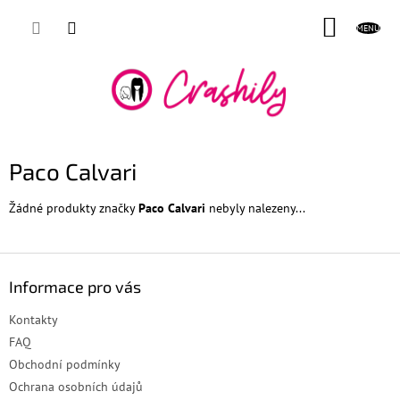
Přejít
NÁKUP
na
obsah
KOŠÍK
Paco Calvari
Žádné produkty značky
Paco Calvari
nebyly nalezeny...
Z
á
Informace pro vás
p
a
Kontakty
t
FAQ
í
Obchodní podmínky
Ochrana osobních údajů