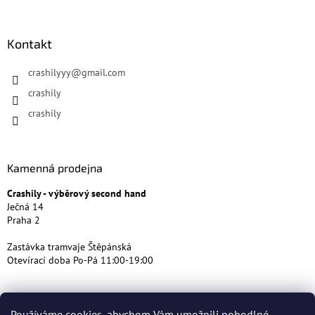
Kontakt
crashilyyy
@
gmail.com
crashily
crashily
Kamenná prodejna
Crashily - výběrový second hand
Ječná 14
Praha 2
Zastávka tramvaje Štěpánská
Otevírací doba Po-Pá 11:00-19:00
Používáme cookies, abychom Vám umožnili pohodlné