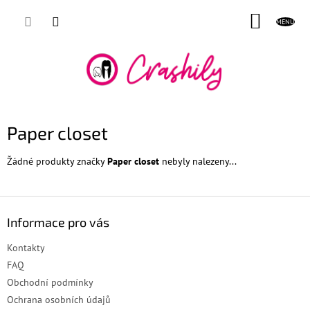
Přejít
NÁKUP
na
obsah
KOŠÍK
Paper closet
Žádné produkty značky
Paper closet
nebyly nalezeny...
Z
á
Informace pro vás
p
a
Kontakty
t
FAQ
í
Obchodní podmínky
Ochrana osobních údajů