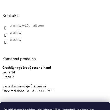
Kontakt
crashilyyy
@
gmail.com
crashily
crashily
Kamenná prodejna
Crashily - výběrový second hand
Ječná 14
Praha 2
Zastávka tramvaje Štěpánská
Otevírací doba Po-Pá 11:00-19:00
Používáme cookies, abychom Vám umožnili pohodlné