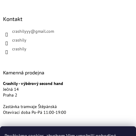
Kontakt
crashilyyy
@
gmail.com
crashily
crashily
Kamenná prodejna
Crashily - výběrový second hand
Ječná 14
Praha 2
Zastávka tramvaje Štěpánská
Otevírací doba Po-Pá 11:00-19:00
Používáme cookies, abychom Vám umožnili pohodlné