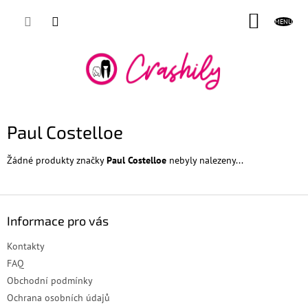
Přejít
NÁKUP
na
obsah
KOŠÍK
Paul Costelloe
Žádné produkty značky
Paul Costelloe
nebyly nalezeny...
Z
á
Informace pro vás
p
a
Kontakty
t
FAQ
í
Obchodní podmínky
Ochrana osobních údajů