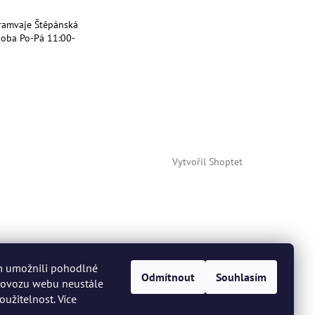
ramvaje Štěpánská
doba Po-Pá 11:00-
Vytvořil Shoptet
m umožnili pohodlné
Odmítnout
Souhlasím
provozu webu neustále
oužitelnost. Více