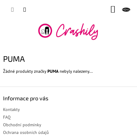
Přejít
NÁKUP
na
obsah
KOŠÍK
PUMA
Žádné produkty značky
PUMA
nebyly nalezeny...
Z
á
Informace pro vás
p
a
Kontakty
t
FAQ
í
Obchodní podmínky
Ochrana osobních údajů