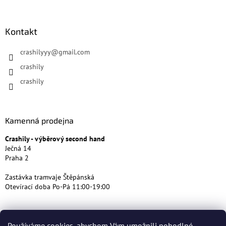
Kontakt
crashilyyy
@
gmail.com
crashily
crashily
Kamenná prodejna
Crashily - výběrový second hand
Ječná 14
Praha 2
Zastávka tramvaje Štěpánská
Otevírací doba Po-Pá 11:00-19:00
Používáme cookies, abychom Vám umožnili pohodlné