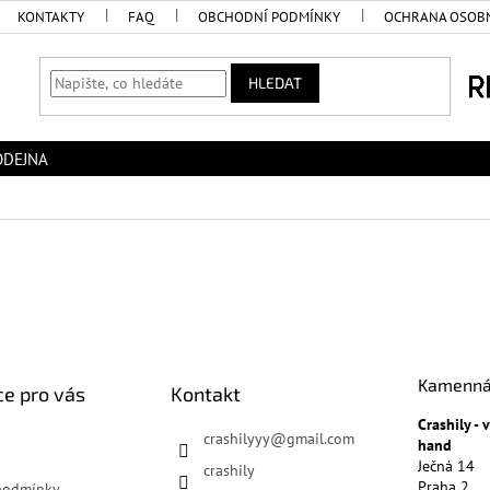
KONTAKTY
FAQ
OBCHODNÍ PODMÍNKY
OCHRANA OSOBN
HLEDAT
ODEJNA
Kamenná
e pro vás
Kontakt
Crashily -
crashilyyy
@
gmail.com
hand
Ječná 14
crashily
Praha 2
podmínky