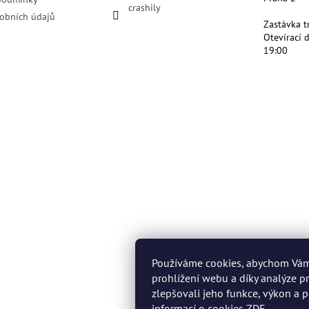
crashily
obních údajů
Zastávka t
Otevírací 
19:00
Používáme cookies, abychom Vá
prohlížení webu a díky analýze 
zlepšovali jeho funkce, výkon a p
informací o cookies
ZDE
.