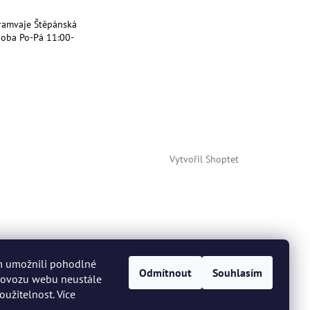
ramvaje Štěpánská
doba Po-Pá 11:00-
Vytvořil Shoptet
m umožnili pohodlné
Odmítnout
Souhlasím
provozu webu neustále
oužitelnost. Více