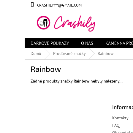
Přejít
CRASHILYYY@GMAIL.COM
na
obsah
DÁRKOVÉ POUKAZY
O NÁS
KAMENNÁ PR
Domů
Prodávané značky
Rainbow
Rainbow
Žádné produkty značky
Rainbow
nebyly nalezeny...
Z
á
Informac
p
a
Kontakty
t
FAQ
í
Obchodní 