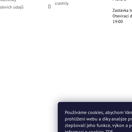
crashily
obních údajů
Zastávka t
Otevírací 
19:00
Používáme cookies, abychom Vá
prohlížení webu a díky analýze 
zlepšovali jeho funkce, výkon a p
informací o cookies
ZDE
.