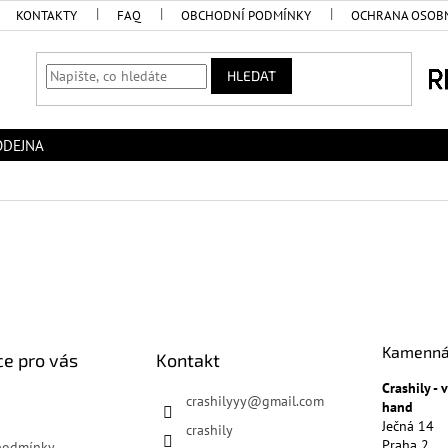
KONTAKTY
FAQ
OBCHODNÍ PODMÍNKY
OCHRANA OSOBN
HLEDAT
ODEJNA
Kamenná
e pro vás
Kontakt
Crashily -
crashilyyy
@
gmail.com
hand
Ječná 14
crashily
Praha 2
podmínky