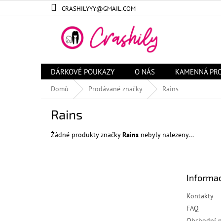
Přejít
CRASHILYYY@GMAIL.COM
na
obsah
DÁRKOVÉ POUKAZY
O NÁS
KAMENNÁ PR
Domů
Prodávané značky
Rains
Rains
Žádné produkty značky
Rains
nebyly nalezeny...
Z
á
Informac
p
a
Kontakty
t
FAQ
í
Obchodní 