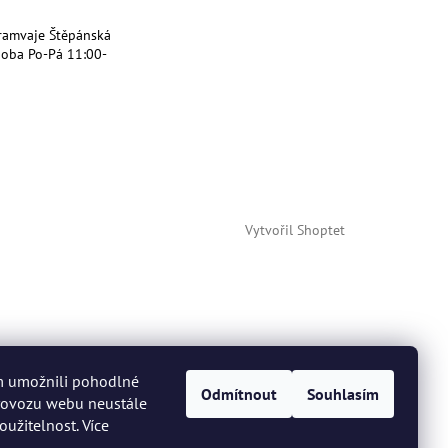
ramvaje Štěpánská
doba Po-Pá 11:00-
Vytvořil Shoptet
m umožnili pohodlné
Odmítnout
Souhlasím
provozu webu neustále
oužitelnost. Více