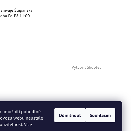
ramvaje Štěpánská
doba Po-Pá 11:00-
Vytvořil Shoptet
m umožnili pohodlné
Odmítnout
Souhlasím
provozu webu neustále
oužitelnost. Více