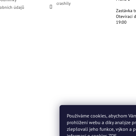
crashily
obních údajů
Zastávka t
Otevírací 
19:00
Používáme cookies, abychom Vá
prohlížení webu a díky analýze 
zlepšovali jeho funkce, výkon a p
informací o cookies
ZDE
.