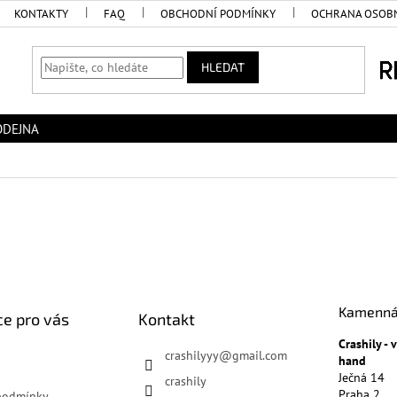
KONTAKTY
FAQ
OBCHODNÍ PODMÍNKY
OCHRANA OSOBN
HLEDAT
ODEJNA
Kamenná
e pro vás
Kontakt
Crashily -
crashilyyy
@
gmail.com
hand
Ječná 14
crashily
Praha 2
podmínky