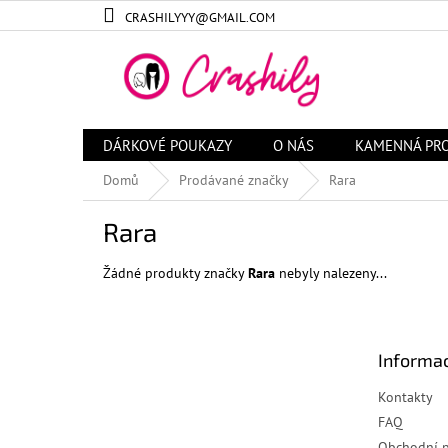
Přejít
CRASHILYYY@GMAIL.COM
na
obsah
DÁRKOVÉ POUKAZY
O NÁS
KAMENNÁ PR
Domů
Prodávané značky
Rara
Rara
Žádné produkty značky
Rara
nebyly nalezeny...
Z
á
Informac
p
a
Kontakty
t
FAQ
í
Obchodní 