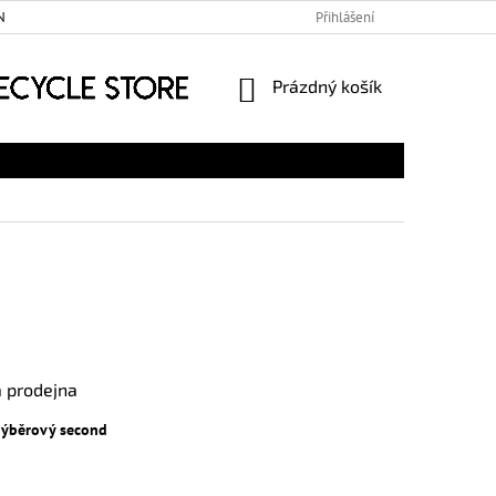
ÍCH ÚDAJŮ
Přihlášení
NÁKUPNÍ
Prázdný košík
KOŠÍK
 prodejna
 výběrový second