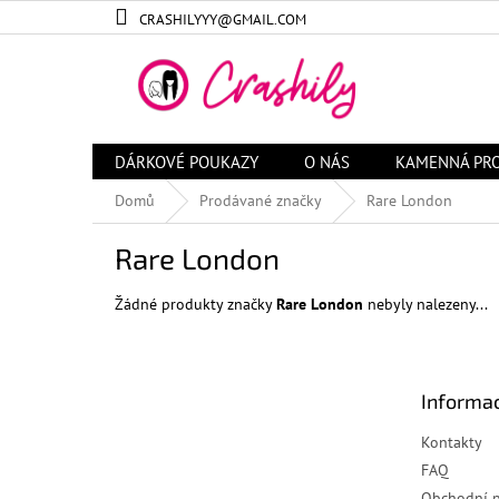
Přejít
CRASHILYYY@GMAIL.COM
na
obsah
DÁRKOVÉ POUKAZY
O NÁS
KAMENNÁ PR
Domů
Prodávané značky
Rare London
Rare London
Žádné produkty značky
Rare London
nebyly nalezeny...
Z
á
Informac
p
a
Kontakty
t
FAQ
í
Obchodní 