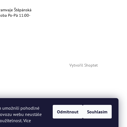
ramvaje Štěpánská
doba Po-Pá 11:00-
Vytvořil Shoptet
m umožnili pohodlné
Odmítnout
Souhlasím
provozu webu neustále
oužitelnost. Více