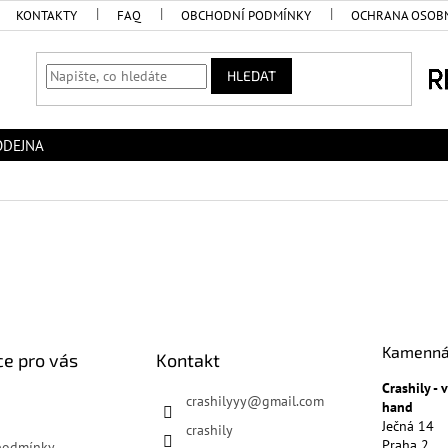
KONTAKTY
FAQ
OBCHODNÍ PODMÍNKY
OCHRANA OSOBN
HLEDAT
ODEJNA
Kamenná
e pro vás
Kontakt
Crashily -
crashilyyy
@
gmail.com
hand
Ječná 14
crashily
Praha 2
podmínky