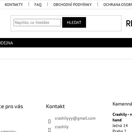
KONTAKTY
FAQ
OBCHODNÍ PODMÍNKY
OCHRANA OSOBN
HLEDAT
ODEJNA
Kamenná
e pro vás
Kontakt
Crashily -
crashilyyy
@
gmail.com
hand
Ječná 14
crashily
Praha 2
podmínky