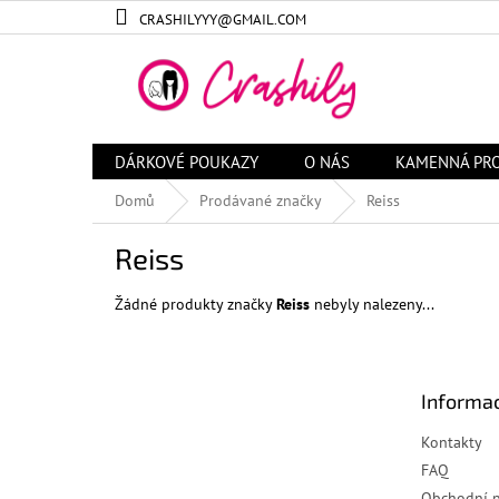
Přejít
CRASHILYYY@GMAIL.COM
na
obsah
DÁRKOVÉ POUKAZY
O NÁS
KAMENNÁ PR
Domů
Prodávané značky
Reiss
Reiss
Žádné produkty značky
Reiss
nebyly nalezeny...
Z
á
Informac
p
a
Kontakty
t
FAQ
í
Obchodní 