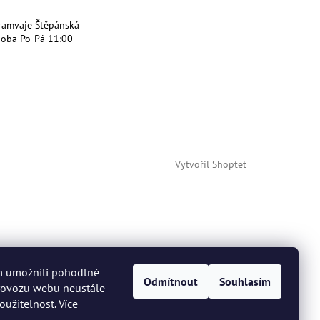
ramvaje Štěpánská
doba Po-Pá 11:00-
Vytvořil Shoptet
m umožnili pohodlné
Odmítnout
Souhlasím
provozu webu neustále
oužitelnost. Více