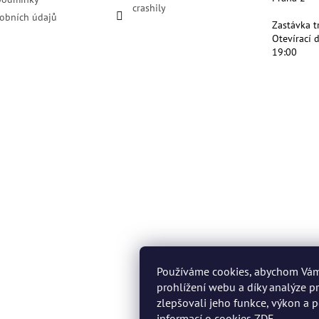
crashily
obních údajů
Zastávka t
Otevírací 
19:00
Používáme cookies, abychom Vá
prohlížení webu a díky analýze 
zlepšovali jeho funkce, výkon a p
informací o cookies
ZDE
.