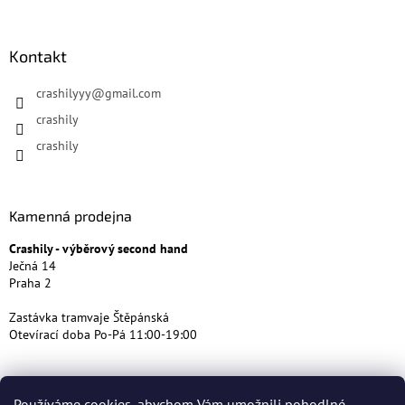
Kontakt
crashilyyy
@
gmail.com
crashily
crashily
Kamenná prodejna
Crashily - výběrový second hand
Ječná 14
Praha 2
Zastávka tramvaje Štěpánská
Otevírací doba Po-Pá 11:00-19:00
Používáme cookies, abychom Vám umožnili pohodlné