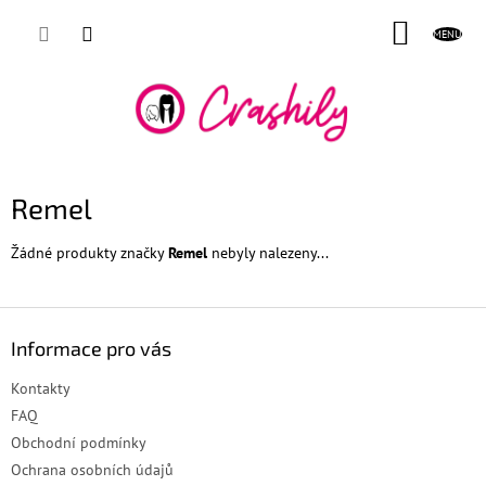
Přejít
NÁKUP
na
obsah
KOŠÍK
Remel
Žádné produkty značky
Remel
nebyly nalezeny...
Z
á
Informace pro vás
p
a
Kontakty
t
FAQ
í
Obchodní podmínky
Ochrana osobních údajů