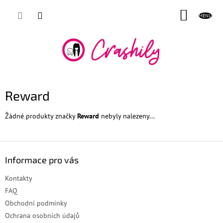
Přejít
NÁKUP
na
obsah
KOŠÍK
Reward
Žádné produkty značky
Reward
nebyly nalezeny...
Z
á
Informace pro vás
p
a
Kontakty
t
FAQ
í
Obchodní podmínky
Ochrana osobních údajů