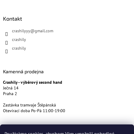
Kontakt
crashilyyy
@
gmail.com
crashily
crashily
Kamenná prodejna
Crashily - výběrový second hand
Ječná 14
Praha 2
Zastávka tramvaje Štěpánská
Otevírací doba Po-Pá 11:00-19:00
Používáme cookies, abychom Vám umožnili pohodlné