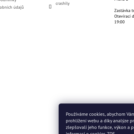
crashily
obních údajů
Zastávka t
Otevírací 
19:00
Používáme cookies, abychom Vá
prohlížení webu a díky analýze 
zlepšovali jeho funkce, výkon a p
informací o cookies
ZDE
.