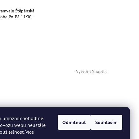
ramvaje Štěpánská
doba Po-Pá 11:00-
Vytvořil Shoptet
m umožnili pohodlné
Odmítnout
Souhlasím
provozu webu neustále
oužitelnost. Více