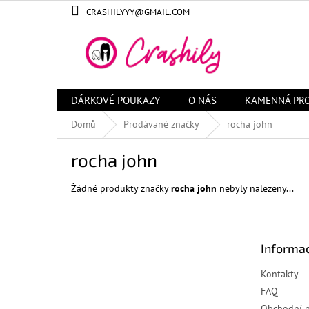
Přejít
CRASHILYYY@GMAIL.COM
na
obsah
DÁRKOVÉ POUKAZY
O NÁS
KAMENNÁ PR
Domů
Prodávané značky
rocha john
rocha john
Žádné produkty značky
rocha john
nebyly nalezeny...
Z
á
Informac
p
a
Kontakty
t
FAQ
í
Obchodní 