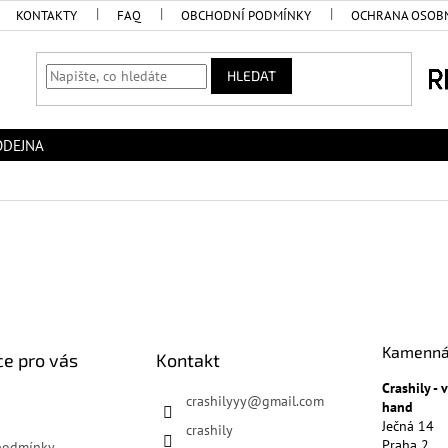
KONTAKTY
FAQ
OBCHODNÍ PODMÍNKY
OCHRANA OSOBN
HLEDAT
ODEJNA
Kamenná
e pro vás
Kontakt
Crashily -
crashilyyy
@
gmail.com
hand
Ječná 14
crashily
Praha 2
podmínky