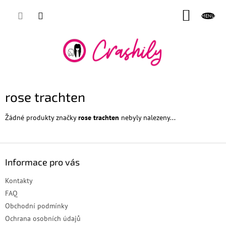
Přejít
NÁKUP
na
obsah
KOŠÍK
rose trachten
Žádné produkty značky
rose trachten
nebyly nalezeny...
Z
á
Informace pro vás
p
a
Kontakty
t
FAQ
í
Obchodní podmínky
Ochrana osobních údajů