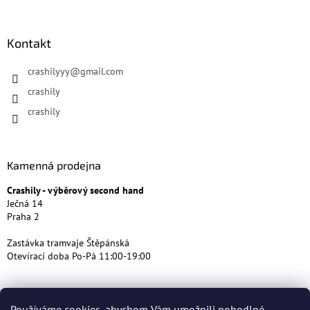
Kontakt
crashilyyy
@
gmail.com
crashily
crashily
Kamenná prodejna
Crashily - výběrový second hand
Ječná 14
Praha 2
Zastávka tramvaje Štěpánská
Otevírací doba Po-Pá 11:00-19:00
Používáme cookies, abychom Vám umožnili pohodlné