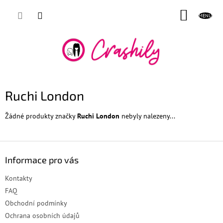
Přejít
NÁKUP
na
obsah
KOŠÍK
Ruchi London
Žádné produkty značky
Ruchi London
nebyly nalezeny...
Z
á
Informace pro vás
p
a
Kontakty
t
FAQ
í
Obchodní podmínky
Ochrana osobních údajů