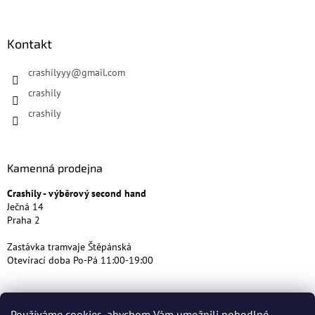
Kontakt
crashilyyy
@
gmail.com
crashily
crashily
Kamenná prodejna
Crashily - výběrový second hand
Ječná 14
Praha 2
Zastávka tramvaje Štěpánská
Otevírací doba Po-Pá 11:00-19:00
Používáme cookies, abychom Vám umožnili pohodlné