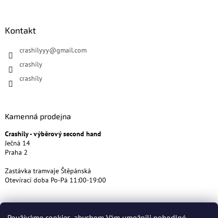
Kontakt
crashilyyy
@
gmail.com
crashily
crashily
Kamenná prodejna
Crashily - výběrový second hand
Ječná 14
Praha 2
Zastávka tramvaje Štěpánská
Otevírací doba Po-Pá 11:00-19:00
Používáme cookies, abychom Vám umožnili pohodlné