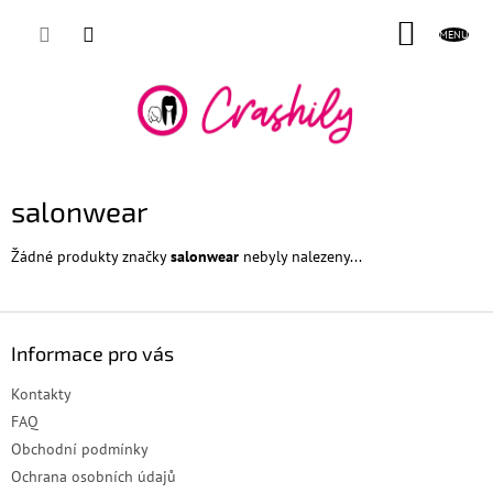
Přejít
NÁKUP
na
obsah
KOŠÍK
salonwear
Žádné produkty značky
salonwear
nebyly nalezeny...
Z
á
Informace pro vás
p
a
Kontakty
t
FAQ
í
Obchodní podmínky
Ochrana osobních údajů