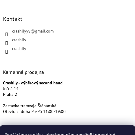
Kontakt
crashilyyy
@
gmail.com
crashily
crashily
Kamenná prodejna
Crashily - výběrový second hand
Ječná 14
Praha 2
Zastávka tramvaje Štěpánská
Otevírací doba Po-Pá 11:00-19:00
Používáme cookies, abychom Vám umožnili pohodlné