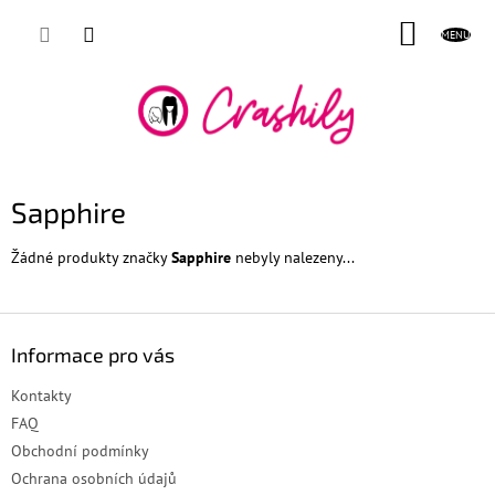
Přejít
NÁKUP
na
obsah
KOŠÍK
Sapphire
Žádné produkty značky
Sapphire
nebyly nalezeny...
Z
á
Informace pro vás
p
a
Kontakty
t
FAQ
í
Obchodní podmínky
Ochrana osobních údajů