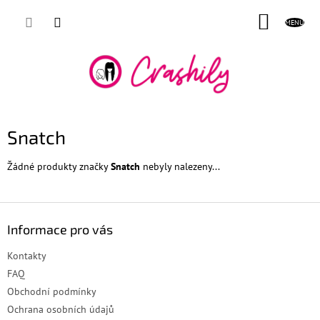
Přejít
NÁKUP
na
obsah
KOŠÍK
Snatch
Žádné produkty značky
Snatch
nebyly nalezeny...
Z
á
Informace pro vás
p
a
Kontakty
t
FAQ
í
Obchodní podmínky
Ochrana osobních údajů