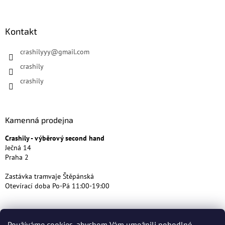
Kontakt
crashilyyy
@
gmail.com
crashily
crashily
Kamenná prodejna
Crashily - výběrový second hand
Ječná 14
Praha 2
Zastávka tramvaje Štěpánská
Otevírací doba Po-Pá 11:00-19:00
Používáme cookies, abychom Vám umožnili pohodlné