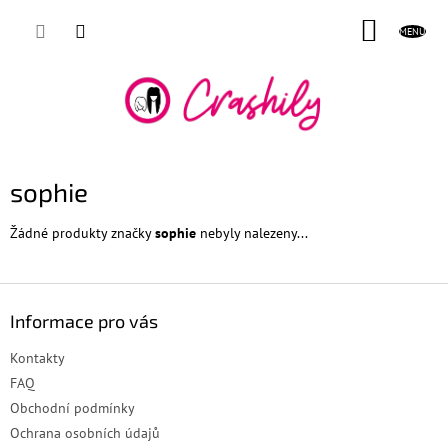
Přejít
NÁKUP
na
obsah
KOŠÍK
sophie
Žádné produkty značky
sophie
nebyly nalezeny...
Z
á
Informace pro vás
p
a
Kontakty
t
FAQ
í
Obchodní podmínky
Ochrana osobních údajů