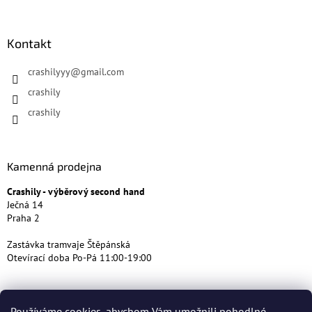
Kontakt
crashilyyy
@
gmail.com
crashily
crashily
Kamenná prodejna
Crashily - výběrový second hand
Ječná 14
Praha 2
Zastávka tramvaje Štěpánská
Otevírací doba Po-Pá 11:00-19:00
Používáme cookies, abychom Vám umožnili pohodlné