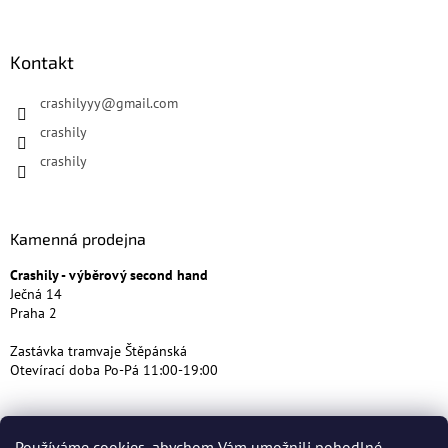
Kontakt
crashilyyy
@
gmail.com
crashily
crashily
Kamenná prodejna
Crashily - výběrový second hand
Ječná 14
Praha 2
Zastávka tramvaje Štěpánská
Otevírací doba Po-Pá 11:00-19:00
Používáme cookies, abychom Vám umožnili pohodlné