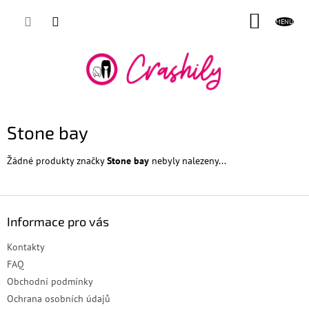
Přejít
NÁKUP
na
obsah
KOŠÍK
Stone bay
Žádné produkty značky
Stone bay
nebyly nalezeny...
Z
á
Informace pro vás
p
a
Kontakty
t
FAQ
í
Obchodní podmínky
Ochrana osobních údajů