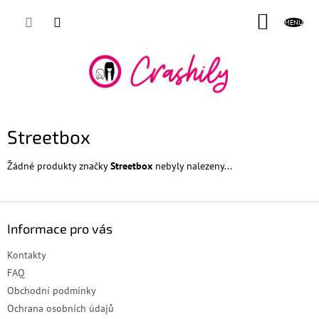
Přejít
NÁKUP
na
obsah
KOŠÍK
Streetbox
Žádné produkty značky
Streetbox
nebyly nalezeny...
Z
á
Informace pro vás
p
a
Kontakty
t
FAQ
í
Obchodní podmínky
Ochrana osobních údajů