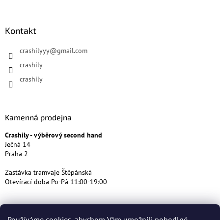
Kontakt
crashilyyy
@
gmail.com
crashily
crashily
Kamenná prodejna
Crashily - výběrový second hand
Ječná 14
Praha 2
Zastávka tramvaje Štěpánská
Otevírací doba Po-Pá 11:00-19:00
Používáme cookies, abychom Vám umožnili pohodlné