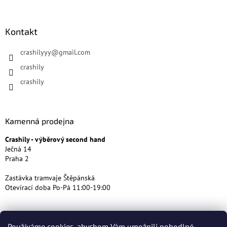
Kontakt
crashilyyy
@
gmail.com
crashily
crashily
Kamenná prodejna
Crashily - výběrový second hand
Ječná 14
Praha 2
Zastávka tramvaje Štěpánská
Otevírací doba Po-Pá 11:00-19:00
Používáme cookies, abychom Vám umožnili pohodlné