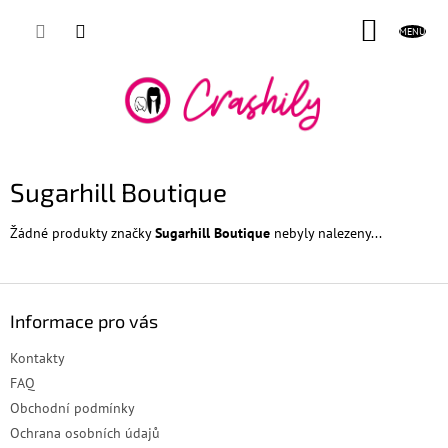
Přejít
NÁKUP
na
obsah
KOŠÍK
Sugarhill Boutique
Žádné produkty značky
Sugarhill Boutique
nebyly nalezeny...
Z
á
Informace pro vás
p
a
Kontakty
t
FAQ
í
Obchodní podmínky
Ochrana osobních údajů